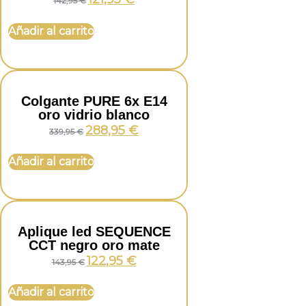
142,95
€
Añadir al carrito
Colgante PURE 6x E14
oro vidrio blanco
288,95
€
339,95
€
Añadir al carrito
Aplique led SEQUENCE
CCT negro oro mate
122,95
€
143,95
€
Añadir al carrito