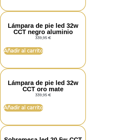
Lámpara de pie led 32w
CCT negro aluminio
339,95
€
Añadir al carrito
Lámpara de pie led 32w
CCT oro mate
339,95
€
Añadir al carrito
Sobremesa led 20,5w CCT