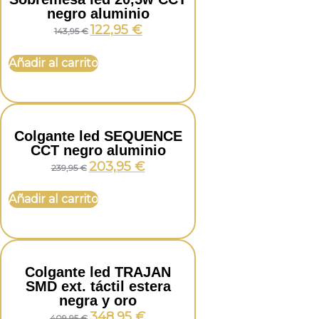
negro aluminio
122,95
€
143,95
€
Añadir al carrito
Colgante led SEQUENCE
CCT negro aluminio
203,95
€
239,95
€
Añadir al carrito
Colgante led TRAJAN
SMD ext. táctil estera
negra y oro
348,95
€
409,95
€