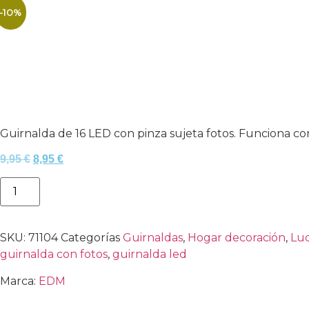
-10%
Guirnalda de 16 LED con pinza sujeta fotos. Funciona con p
9,95
€
8,95
€
Añadir al carrito
SKU:
71104
Categorías
Guirnaldas
,
Hogar decoración
,
Luc
guirnalda con fotos
,
guirnalda led
Marca:
EDM