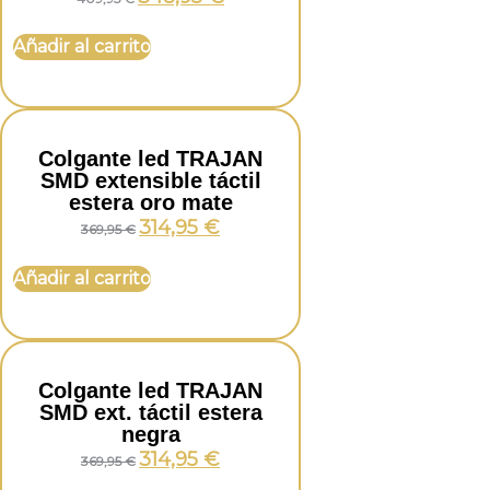
Añadir al carrito
Colgante led TRAJAN
SMD extensible táctil
estera oro mate
314,95
€
369,95
€
Añadir al carrito
Colgante led TRAJAN
SMD ext. táctil estera
negra
314,95
€
369,95
€