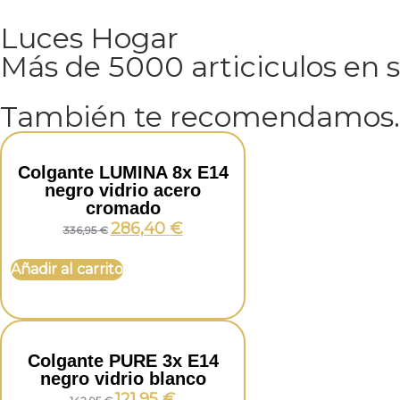
Luces Hogar
Más de 5000 articiculos en 
También te recomendamos
Colgante LUMINA 8x E14
negro vidrio acero
cromado
286,40
€
336,95
€
Añadir al carrito
Colgante PURE 3x E14
negro vidrio blanco
121,95
€