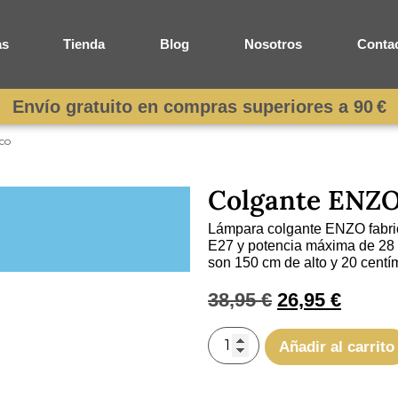
as
Tienda
Blog
Nosotros
Conta
Envío gratuito en compras superiores a 90 €
co
Colgante ENZO 
Lámpara colgante ENZO fabri
E27 y potencia máxima de 28 
son 150 cm de alto y 20 centí
38,95
€
26,95
€
Añadir al carrito