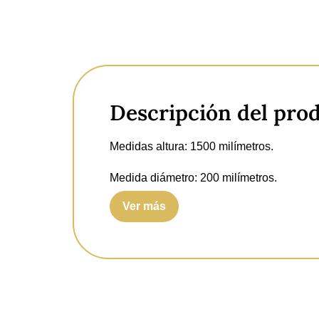
Descripción del pro
Medidas altura:
1500 milímetros.
Medida diámetro:
200 milímetros.
Ver más
Portalámparas:
1x E27.
Potencia máxima:
28 watts.
Clasificación IP:
IP20.
Material:
Metal.