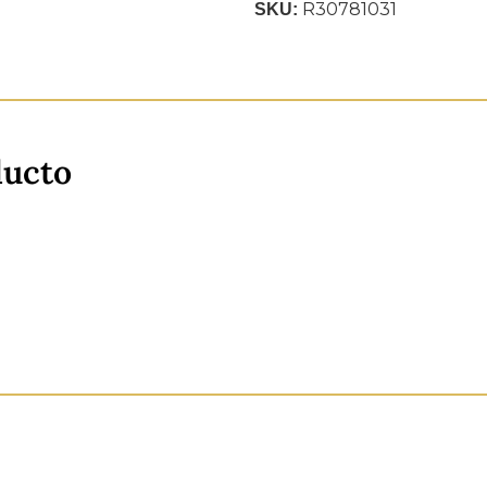
R30781031
SKU:
ducto