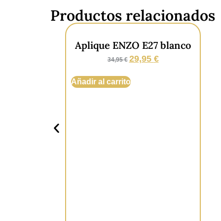
Productos relacionados
Acabado:
Blanco.
Aplique ENZO E27 blanco
29,95
€
34,95
€
Añadir al carrito