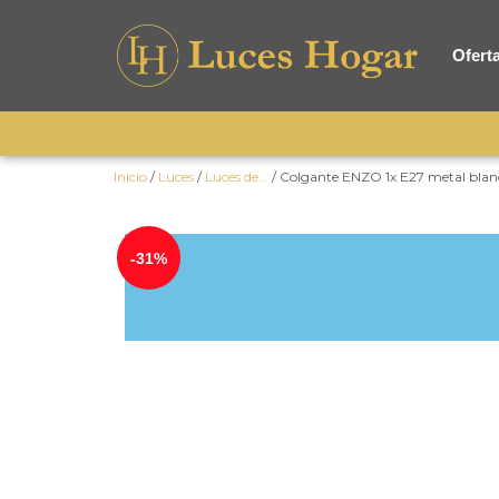
Ofert
Inicio
/
Luces
/
Luces de...
/ Colgante ENZO 1x E27 metal blan
-31%