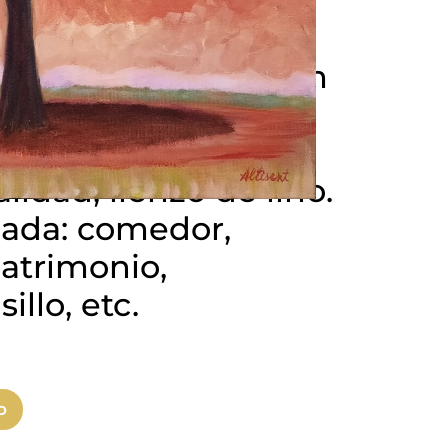
al de Carlos
ol cuatro estaciones
medidas son: 400 mm
 milímetros de
: Acrílica. Bastidor:
lidad, lienzo de lino.
ada: comedor,
atrimonio,
illo, etc.
o