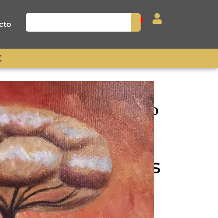
0
cto
€
 4 ESTACIONES verano
t 40×50 Cm
RBOL 4
S verano Carlos
0×50 cm.