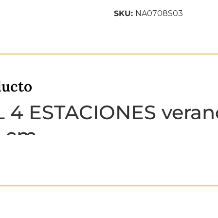
SKU:
NA0708S03
ducto
 4 ESTACIONES verano
0 cm
ciones verano.