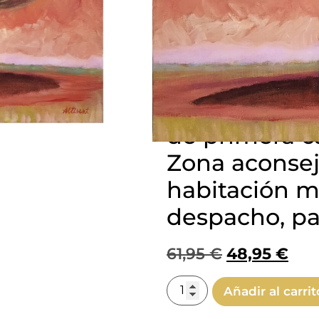
Cuadro origin
Altisent. Árb
otoño. Sus 
de alto y 500
ancho. Pintura
de primera ca
Zona aconsej
habitación m
despacho, pas
61,95
€
48,95
€
Añadir al carrit