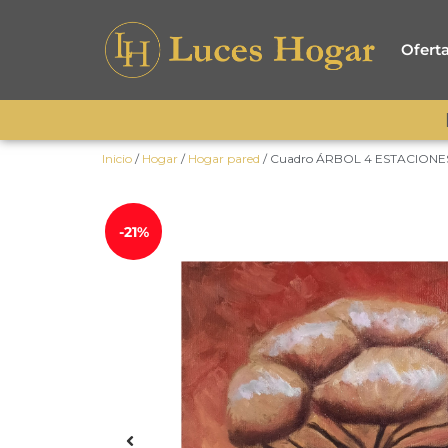
Ofert
Inicio
/
Hogar
/
Hogar pared
/ Cuadro ÁRBOL 4 ESTACIONES 
-21%