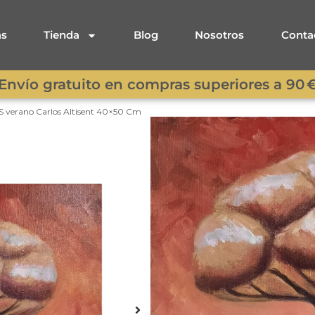
as
Tienda
Blog
Nosotros
Conta
Envío gratuito en compras superiores a 90 
verano Carlos Altisent 40×50 Cm
Cuadro ÁRBOL
Carlos Altisen
Cuadro Á
ESTACIONE
Altisent 4