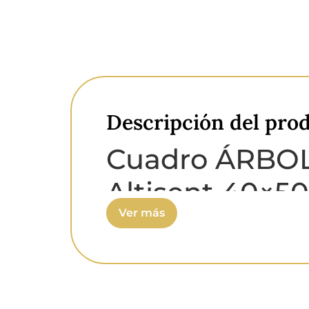
Descripción del pro
Cuadro ÁRBOL
Altisent 40×5
Ver más
Pintor:
Carlos Altisent.
Tema:
Árbol cuatro esta
Pintura:
Al óleo.