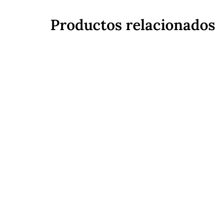
Productos relacionados
Medidas:
400 mm de alto
Bastidor:
De primera
cal
Zona aconsejada:
comedo
Bajo pedido disponible e