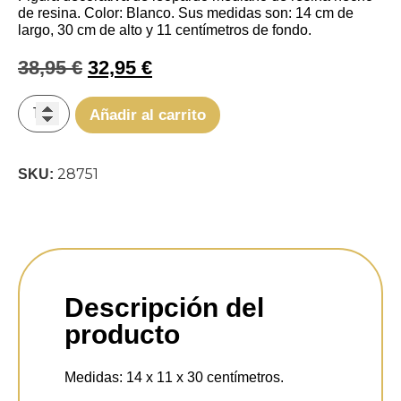
de resina. Color: Blanco. Sus medidas son: 14 cm de
largo, 30 cm de alto y 11 centímetros de fondo.
38,95
€
32,95
€
Añadir al carrito
28751
SKU:
Descripción del
producto
Medidas:
14 x 11 x 30 centímetros.