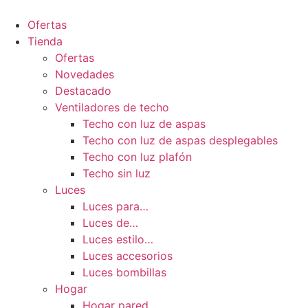
Ir
al
Ofertas
contenido
Tienda
Ofertas
Novedades
Destacado
Ventiladores de techo
Techo con luz de aspas
Techo con luz de aspas desplegables
Techo con luz plafón
Techo sin luz
Luces
Luces para…
Luces de…
Luces estilo…
Luces accesorios
Luces bombillas
Hogar
Hogar pared