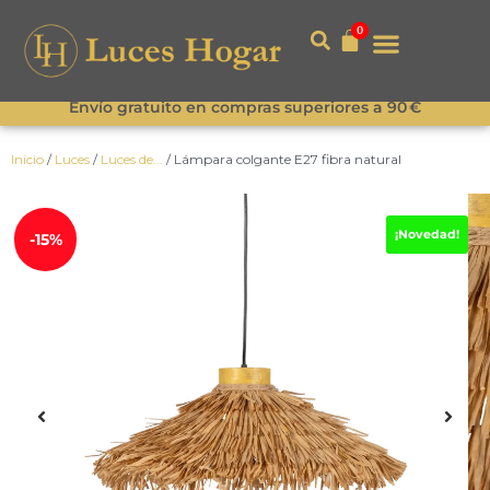
0
Envío gratuito en compras superiores a 90 €
Inicio
/
Luces
/
Luces de...
/ Lámpara colgante E27 fibra natural
¡Novedad!
-15%