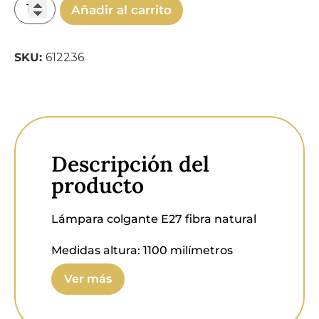
Añadir al carrito
SKU:
612236
Descripción del
producto
Lámpara colgante E27 fibra natural
Medidas altura:
1100 milímetros
regulables.
Ver más
Medidas:
54 x 54 x 18
centímetros