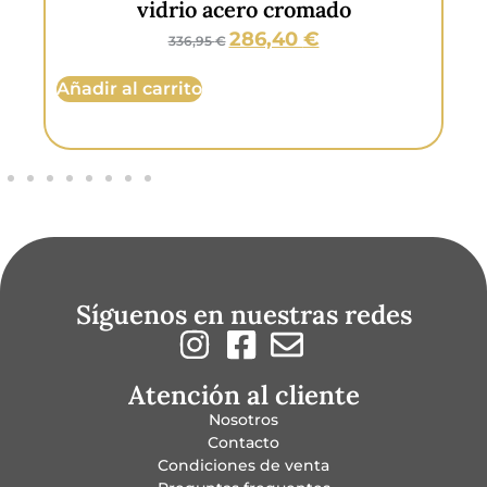
blanco
131,95
€
154,95
€
Añadir al carrito
Añ
Síguenos en nuestras redes
Atención al cliente
Nosotros
Contacto
Condiciones de venta