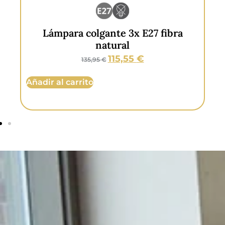
Lámpara colgante de techo 3
pantallas de ratán
84,95
€
99,95
€
Añadir al carrito
Añ