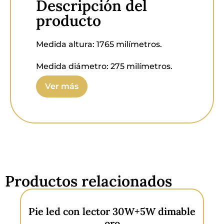
Descripción del
producto
Medida altura:
1765 milímetros.
Medida diámetro:
275 milímetros.
Ver más
Material:
Acero, plástico y vidrio
blanco.
Protección:
IP20.
Bombillas:
E27 y E14 no incluidas.
Productos relacionados
Pie led con lector 30W+5W dimable
oro