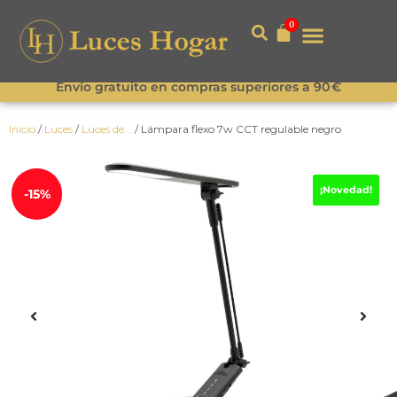
0
Envío gratuito en compras superiores a 90 €
Inicio
/
Luces
/
Luces de...
/ Lámpara flexo 7w CCT regulable negro
¡Novedad!
-15%