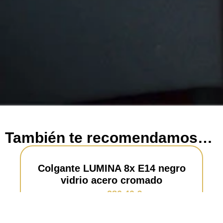
También te recomendamos…
Colgante LUMINA 8x E14 negro
vidrio acero cromado
286,40
€
336,95
€
Añadir al carrito