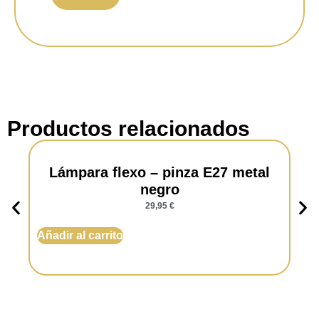
Consumo luz:
5 watts.
Luminosidad:
250 lúmens.
Voltaje:
220-240 V AC DC 11V - 200 mA.
Color:
Blanco.
Productos relacionados
Lámpara flexo – pinza E27 metal
negro
29,95
€
Añadir al carrito