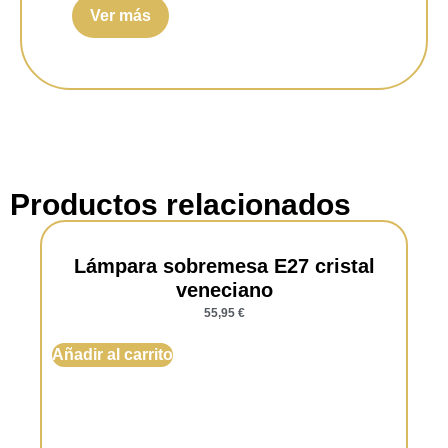
Ver más
Potencia máxima:
60w.
Material:
Metal y cristal.
Color:
Oro y transparente.
Productos relacionados
Lámpara sobremesa E27 cristal
veneciano
55,95
€
Añadir al carrito