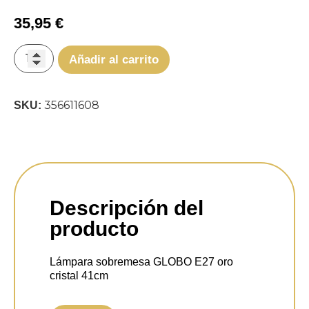
35,95
€
Añadir al carrito
356611608
SKU:
Descripción del
producto
Lámpara sobremesa GLOBO E27 oro
cristal 41cm
Medidas:
ø 15 x 41 cm. Cable de 155cm.