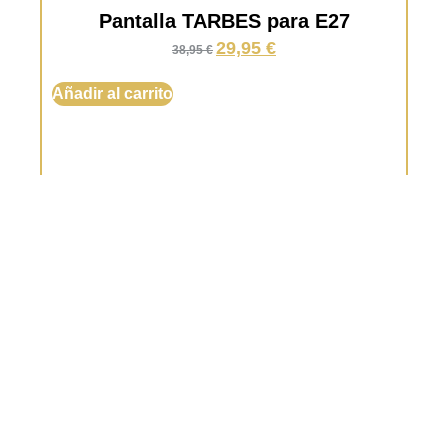
Pantalla TARBES para E27
29,95
€
38,95
€
Añadir al carrito
Aña