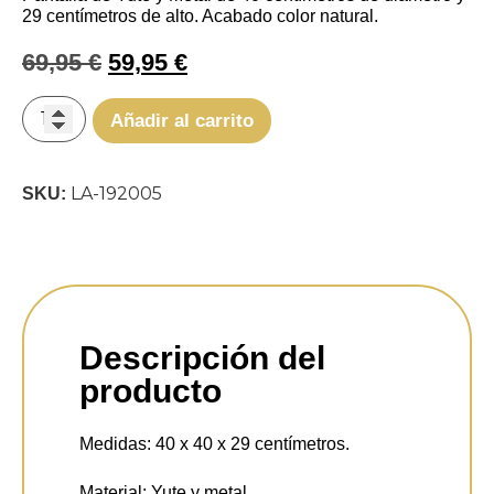
29 centímetros de alto. Acabado color natural.
69,95
€
59,95
€
Añadir al carrito
LA-192005
SKU:
Descripción del
producto
Medidas:
40 x 40 x 29 centímetros.
Material:
Yute y metal.