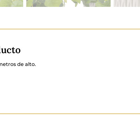
ducto
metros de alto.
erro.