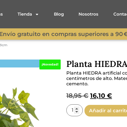
as
Tienda
Blog
Nosotros
Conta
Envío gratuito en compras superiores a 90 
 39cm
Planta HIEDRA 
¡Novedad!
Planta HIEDRA artificial 
centímetros de alto. Materi
cemento.
18,95
€
16,10
€
Añadir al carrit