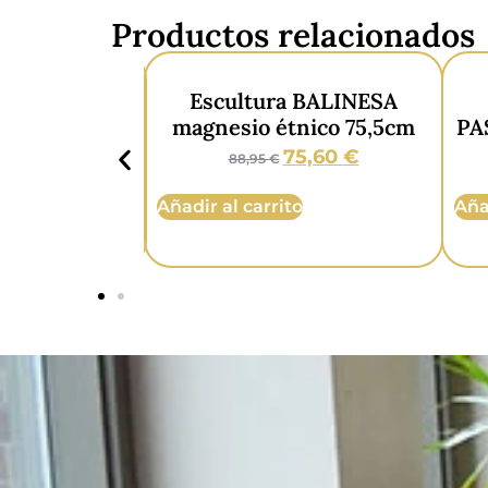
Productos relacionados
a ISLA DE
Escultura BALINESA
esio 69,5cm
magnesio étnico 75,5cm
PA
3,05
€
75,60
€
88,95
€
o
Añadir al carrito
Aña