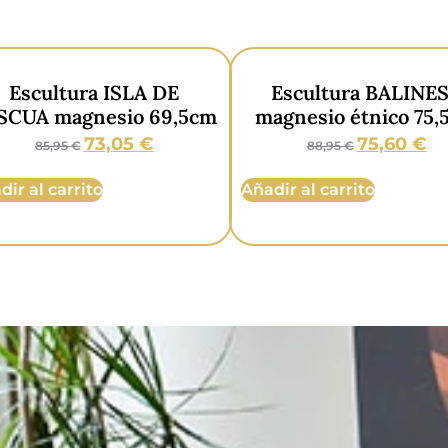
Escultura ISLA DE
Escultura BALINE
SCUA magnesio 69,5cm
magnesio étnico 75,
73,05
€
75,60
€
85,95
€
88,95
€
dir al carrito
Añadir al carrito