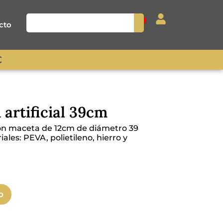
0
cto
€
artificial 39cm
con maceta de 12cm de diámetro 39
ales: PEVA, polietileno, hierro y
o