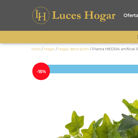
Ofert
Inicio
/
Hogar
/
Hogar decoración
/ Planta HIEDRA artificial
-15%