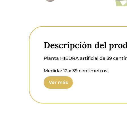
Descripción del pro
Planta HIEDRA artificial de 39 centí
Medida:
12 x 39
centímetros
.
Ver más
Material planta:
PEVA, polietileno, hi
Material maceta:
Cemento.