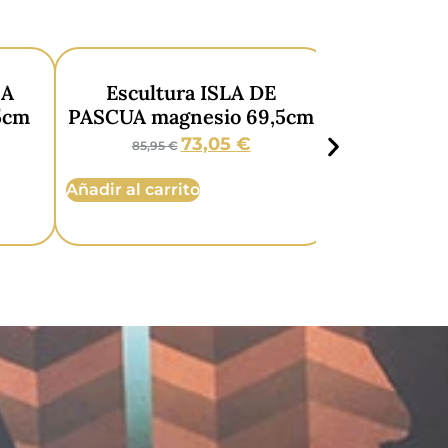
SA
Escultura ISLA DE
5cm
PASCUA magnesio 69,5cm
73,05
€
85,95
€
Añadir al carrito