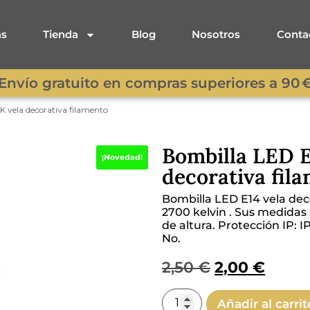
as
Tienda
Blog
Nosotros
Conta
Envío gratuito en compras superiores a 90 
 vela decorativa filamento
Bombilla LED 
¡Novedad!
decorativa fil
Bombilla LED E14 vela dec
2700 kelvin . Sus medidas 
de altura.
Protección IP: I
No.
2,50
€
2,00
€
Añadir al carrit