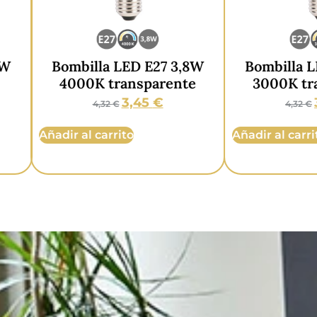
ombilla LED E27 3,8W
Bombilla LED E27 3
4000K transparente
3000K transparen
3,45
€
3,45
€
4,32
€
4,32
€
dir al carrito
Añadir al carrito