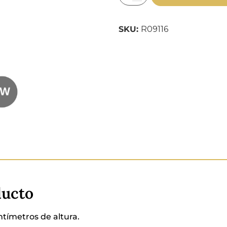
SKU:
R09116
ducto
ntímetros de altura.