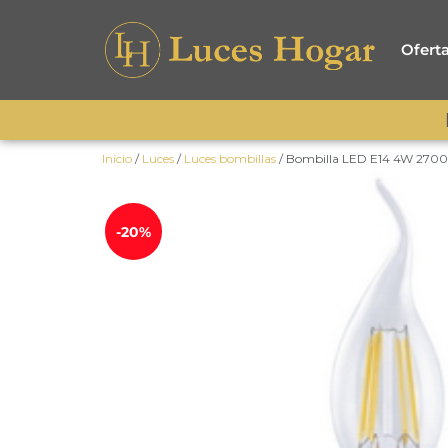
Ofert
Inicio
/
Luces
/
Luces bombillas
/ Bombilla LED E14 4W 2700K
-20%