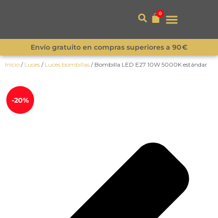
0
Envío gratuito en compras superiores a 90 €
Inicio
/
Luces
/
Luces bombillas
/ Bombilla LED E27 10W 5000K estándar
¡Novedad!
-20%