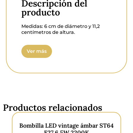
Descripción del
producto
Medidas:
6 cm de diámetro y 11,2
centímetros de altura.
Protección IP:
IP20.
Ver más
Voltaje:
AC 220-240V/50-60Hz 55mA.
Potencia:
10 watts
Luminosidad:
1100 lúmenes.
Temperatura:
5000 Kelvin.
Productos relacionados
Dimable:
No.
Bombilla LED vintage ámbar ST64
E27 6,5W 2200K