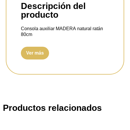
Descripción del
producto
Consola auxiliar MADERA natural ratán
80cm
Medidas:
80x40x78 centímetros.
Ver más
Material:
Madera de paulonia, DM y ratán
natural
.
Color:
Haya natural.
Productos relacionados