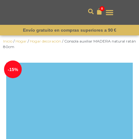
0
Envío gratuito en compras superiores a 90 €
Inicio
/
Hogar
/
Hogar decoración
/ Consola auxiliar MADERA natural ratán
80cm
¡Novedad!
-15%