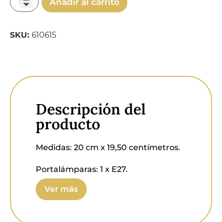
Añadir al carrito
SKU:
610615
Descripción del
producto
Medidas:
20 cm x 19,50 centímetros.
Portalámparas:
1 x E27.
Ver más
Voltaje:
220-240v.
Bombilla:
1 x 60w máx. (no incluida).