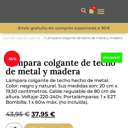
0
Envío gratuito en compras superiores a 90 €
Inicio
/
Luces
/
Luces de...
/ Lámpara colgante de techo de metal y madera
¡Novedad!
-14%
Lámpara colgante de techo
de metal y madera
Lámpara colgante de techo hecho de metal.
Color: negro y natural.
Sus medidas son: 20 cm x
19,50 centímetros. Cable regulable de 80 cm de
altura. Voltaje: 220-240v. Portalámparas: 1 x E27.
Bombilla: 1 x 60w máx. (no incluida).
43,95
€
37,95
€