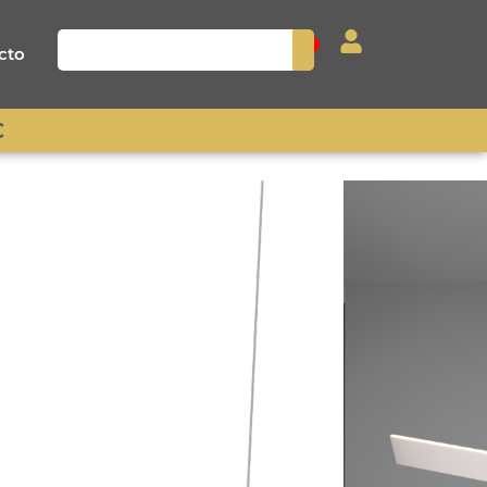
0
cto
€
nte GALWAY led 35
do
l gris cálido con control de intensidad y
 medidas son: 150 cm de ancho
x 150
a regulable)
. Potencia 35 w. Luminosidad:
 de la luz regulable de 2700-6000 K.