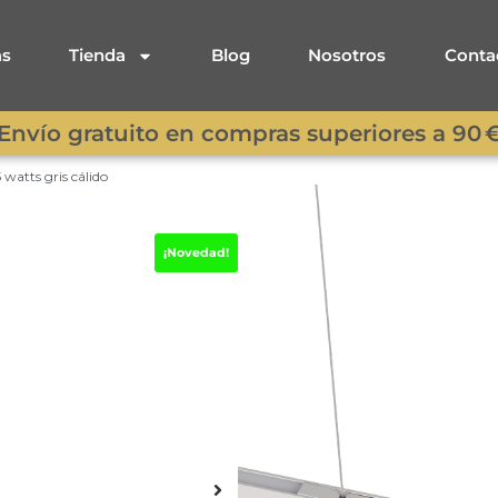
as
Tienda
Blog
Nosotros
Conta
Envío gratuito en compras superiores a 90 
atts gris cálido
Lámpara colga
¡Novedad!
watts gris cáli
Lámpara colgante led linea
color luz función táctil
.
Sus
centímetros de alto (altur
4200 lúmenes. Temperatura
Tipo de protección: IP20.
232,95
€
198,00
€