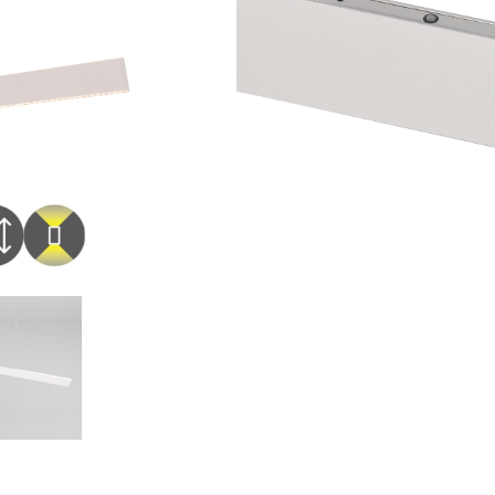
Añadir al carrit
SKU:
349710176