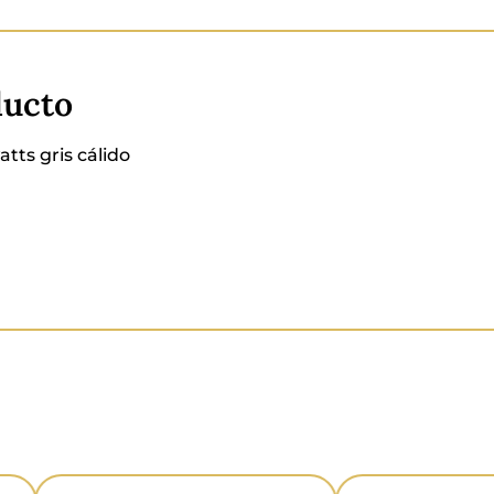
ducto
ts gris cálido