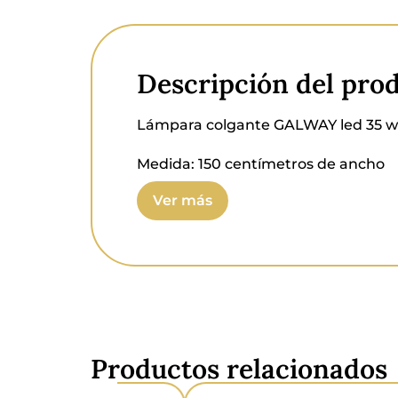
Descripción del pro
Lámpara colgante GALWAY led 35 wat
Medida:
150 centímetros de ancho
Ver más
Medida alto:
150 centímetros.
Voltaje:
230V ~ 50Hz.
Potencia:
35 W.
Clasificación IP:
IP20.
Material:
Metal.
Productos relacionados