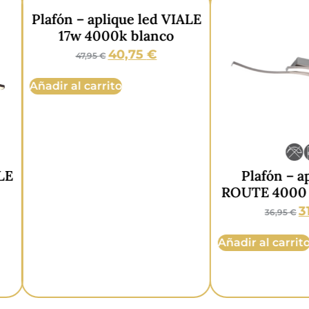
fón – aplique led VIALE
17w 4000k blanco
40,75
€
47,95
€
vin regulables.
dir al carrito
lar por pasos y ajustar de forma progresiva.
n táctil 3 niveles de luminosidad.
RI):
> 80 CRI.
Plafón – aplique l
ROUTE 4000 Kelvin p
31,95
€
00 on/off.
36,95
€
Añadir al carrito