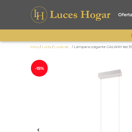
Ofert
Inicio
/
Luces
/
Luces de...
/ Lámpara colgante GALWAY led 35 w
-15%