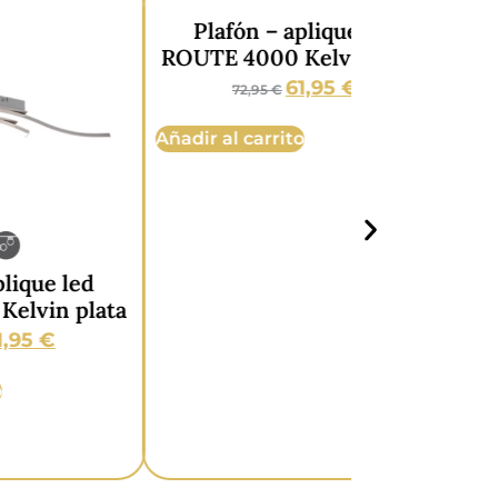
Plafón – aplique led
Plafón –
ROUTE 4000 Kelvin plata
ROUTE 4000
61,95
€
72,95
€
69,95
Añadir al carrito
Añadir al car
ed
lata