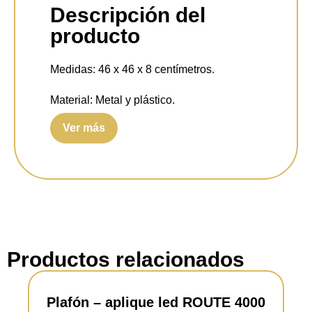
Descripción del
producto
Medidas:
46 x 46 x 8 centímetros.
Material:
Metal y plástico.
Ver más
Portalámparas:
Led SMD integrado.
Voltaje:
230V - 50Hz.
Potencia:
5 watts.
Luminosidad:
4x 500 lúmen.
Temperatura:
3000 kelvin.
Productos relacionados
Índice de producción cromática:
>80 CRI.
Plafón – aplique led ROUTE 4000