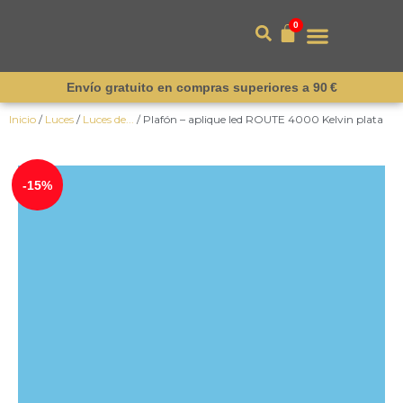
0
Envío gratuito en compras superiores a 90 €
Inicio
/
Luces
/
Luces de...
/ Plafón – aplique led ROUTE 4000 Kelvin plata
-15%