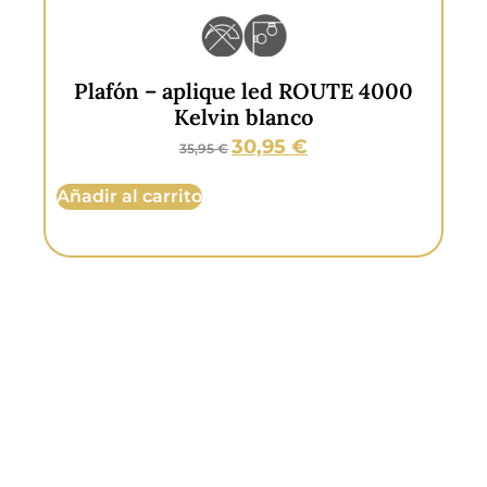
Garantía:
5 años.
Plafón – aplique led ROUTE 4000
P
Kelvin blanco
30,95
€
35,95
€
Añadir al carrito
Aña