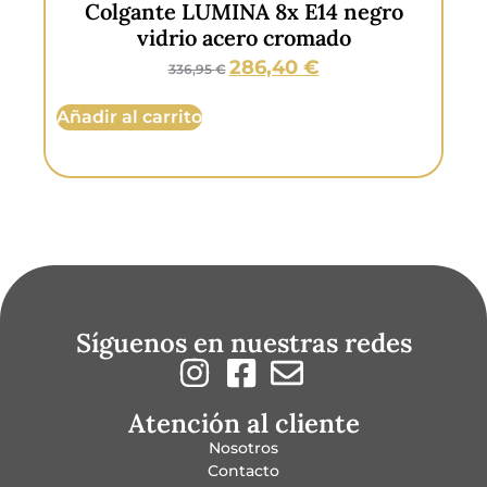
Colgante LUMINA 8x E14 negro
vidrio acero cromado
286,40
€
336,95
€
Añadir al carrito
Aña
Síguenos en nuestras redes
Atención al cliente
Nosotros
Contacto