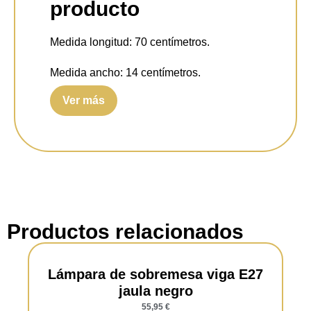
producto
Medida longitud:
70 centímetros.
Medida ancho:
14 centímetros.
Ver más
Medida alto:
110 centímetros.
Voltaje:
220-240V,50/60Hz.
Tipo de interruptor:
Sin interruptor.
Tipo de bombillas:
4 x E-27 (Bombillas no
incluidas).
Productos relacionados
Material de la carcasa:
Acero.
Color de la carcasa:
café antiguo, negro.
Lámpara de sobremesa viga E27
jaula negro
Tipo de protección:
IP20.
55,95
€