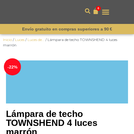
0
Envío gratuito en compras superiores a 90 €
Inicio
/
Luces
/
Luces de...
/ Lámpara de techo TOWNSHEND 4 luces
marrón
¡Novedad!
-22%
Lámpara de techo
TOWNSHEND 4 luces
marrón