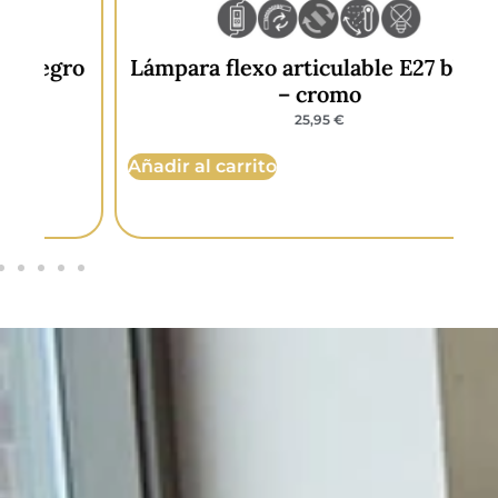
ro
Lámpara flexo articulable E27 blanco
L
– cromo
25,95
€
Añadir al carrito
Añ