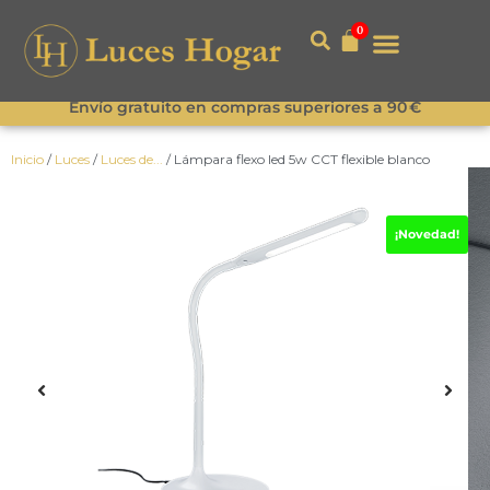
0
Envío gratuito en compras superiores a 90 €
Inicio
/
Luces
/
Luces de...
/ Lámpara flexo led 5w CCT flexible blanco
¡Novedad!