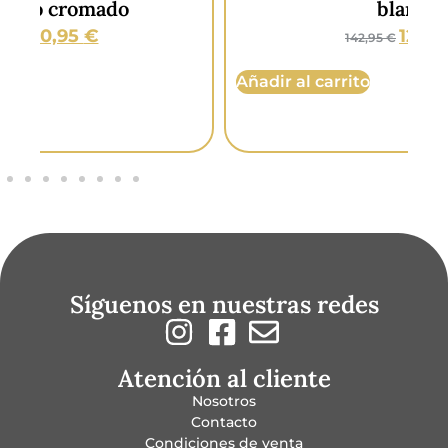
blanco
121,95
€
142,95
€
Añadir al carrito
Añ
Síguenos en nuestras redes
Atención al cliente
Nosotros
Contacto
Condiciones de venta