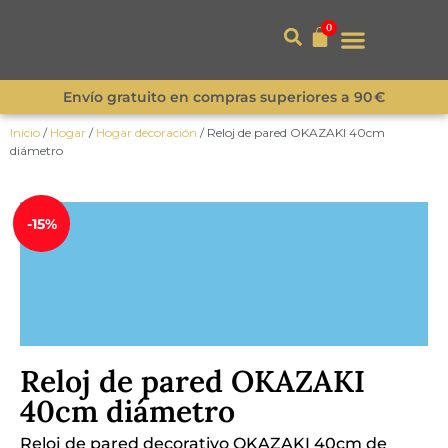
0
Envío gratuito en compras superiores a 90 €
Inicio
/
Hogar
/
Hogar decoración
/ Reloj de pared OKAZAKI 40cm
diámetro
¡Novedad!
-15%
Reloj de pared OKAZAKI
40cm diámetro
Reloj de pared decorativo OKAZAKI 40cm de