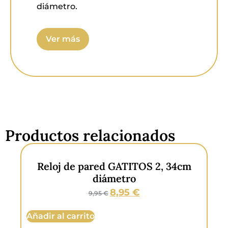
diámetro.
Material:
Metal.
Ver más
Color:
Negro y oro.
Características:
Funciona con pilas
AA-1.5V-LR6 no incluidas.
Productos relacionados
Reloj de pared GATITOS 2, 34cm
diámetro
8,95
€
9,95
€
Añadir al carrito