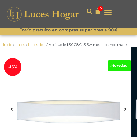
0
Envío gratuito en compras superiores a 90 €
Inicio
/
Luces
/
Luces de...
/ Aplique led 3008C 13,5w metal blanco mate
¡Novedad!
-15%