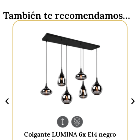
También te recomendamos…
Colgante LUMINA 6x E14 negro
C