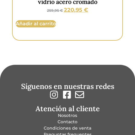
vidrio acero cromado
220,95
€
259,95
€
Añadir al carrito
Aña
Síguenos en nuestras redes
Atención al cliente
Nosotros
Contacto
Condiciones de venta
Preguntas frequentes