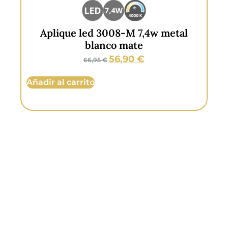
Aplique led 3008-M 7,4w metal
Ap
blanco mate
56,90
€
66,95
€
Añadir al carrito
Aña