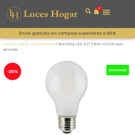
0
Envío gratuito en compras superiores a 90 €
Inicio
/
Luces
/
Luces bombillas
/ Bombilla LED E27 3,8W 4000K opal
estandar
¡Novedad!
-20%