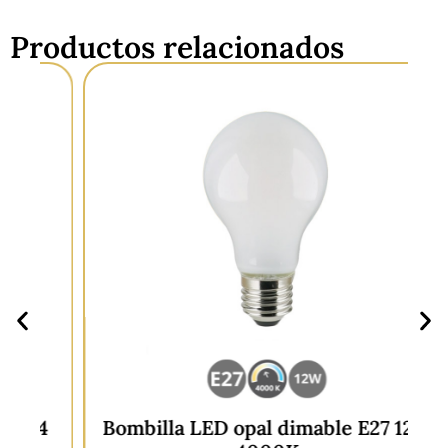
Temperatura:
4000 Kelvin.
Productos relacionados
Dimable:
No.
4
Bombilla LED opal dimable E27 12W