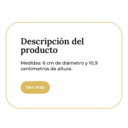
Descripción del
producto
Medidas:
6 cm de diámetro y 10,9
centímetros de altura.
Protección IP:
IP20.
Ver más
Voltaje:
AC 220-240V/50Hz 34mA.
Potencia:
3,8 watts
Luminosidad:
782 lúmenes.