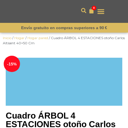
0
Envío gratuito en compras superiores a 90 €
Inicio
/
Hogar
/
Hogar pared
/ Cuadro ÁRBOL 4 ESTACIONES otoño Carlos
Altisent 40×50 Cm
¡Novedad!
-15%
Cuadro ÁRBOL 4
ESTACIONES otoño Carlos