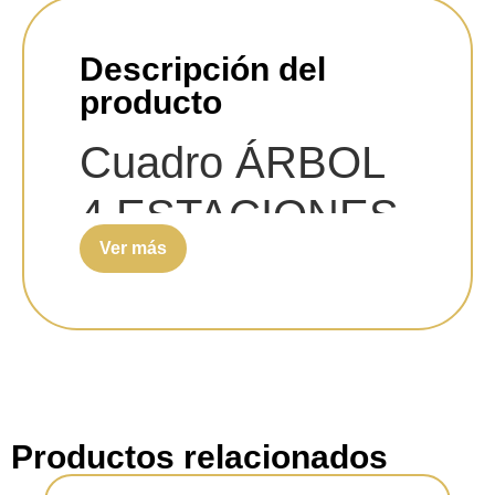
Descripción del
producto
Cuadro ÁRBOL
4 ESTACIONES
Ver más
otoño Carlos
Altisent 40×50
cm
Pintor:
Carlos Altisent.
Productos relacionados