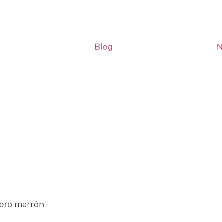
Blog
N
cero marrón