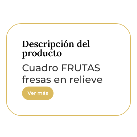
Descripción del
producto
Cuadro FRUTAS
fresas en relieve
Carlos Altisent
Ver más
30x30 cm
Cuadro original :
Carlos
Altisent