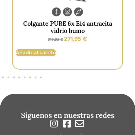
Colgante PURE 6x E14 antracita
vidrio humo
271,95
€
319,95
€
Añ
Añadir al carrito
Síguenos en nuestras redes