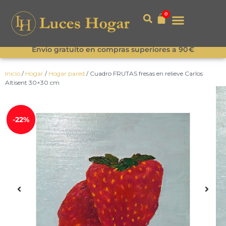
0
Envío gratuito en compras superiores a 90 €
Inicio
/
Hogar
/
Hogar pared
/ Cuadro FRUTAS fresas en relieve Carlos
Altisent 30×30 cm
-22%